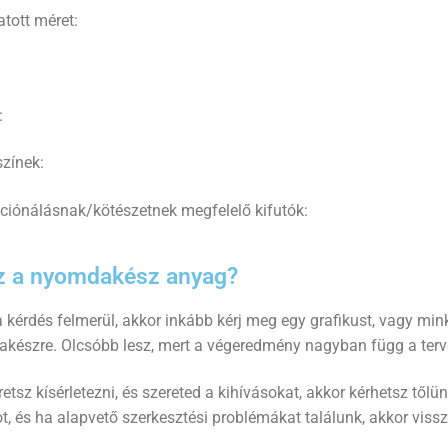
tott méret:
:
színek:
ciónálásnak/kötészetnek megfelelő kifutók:
z a nyomdakész anyag?
 kérdés felmerül, akkor inkább kérj meg egy grafikust, vagy min
készre. Olcsóbb lesz, mert a végeredmény nagyban függ a terv
etsz kísérletezni, és szereted a kihívásokat, akkor kérhetsz tőlün
, és ha alapvető szerkesztési problémákat találunk, akkor vissz