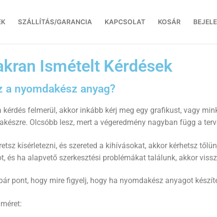
EK
SZÁLLÍTÁS/GARANCIA
KAPCSOLAT
KOSÁR
BEJEL
kran Ismételt Kérdések
z a nyomdakész anyag?
 kérdés felmerül, akkor inkább kérj meg egy grafikust, vagy min
készre. Olcsóbb lesz, mert a végeredmény nagyban függ a terv
etsz kísérletezni, és szereted a kihívásokat, akkor kérhetsz tőlün
, és ha alapvető szerkesztési problémákat találunk, akkor vissz
 pár pont, hogy mire figyelj, hogy ha nyomdakész anyagot készít
 méret: