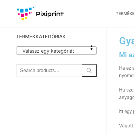
TERMÉK
TERMÉKKATEGÓRIÁK
Gya
Válassz egy kategóriát
Mi a
Ha ez a
nyomda
Ha szer
anyagot
Itt egy
Vágott