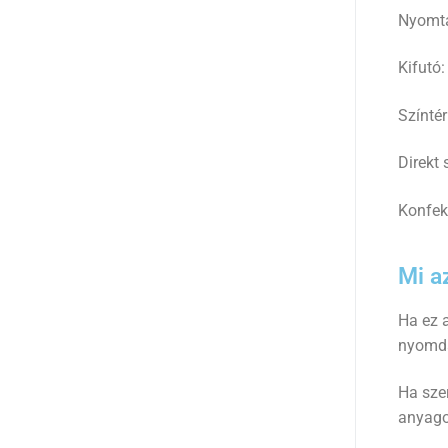
Nyomta
Kifutó:
Színtér
Direkt 
Konfek
Mi a
Ha ez a
nyomda
Ha szer
anyagot