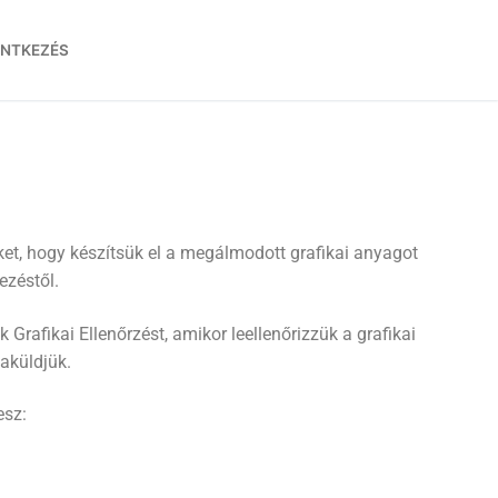
ENTKEZÉS
ket, hogy készítsük el a megálmodott grafikai anyagot
ezéstől.
k Grafikai Ellenőrzést, amikor leellenőrizzük a grafikai
aküldjük.
esz: