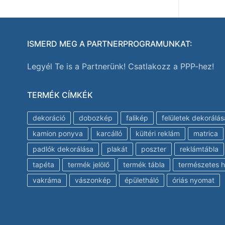
ISMERD MEG A PARTNERPROGRAMUNKAT:
Legyél Te is a Partnerünk! Csatlakozz a PPP-hez!
TERMÉK CÍMKÉK
dekoráció
dobozkép
falikép
felületek dekorálás
kamion ponyva
karcálló
kültéri reklám
matrica
padlók dekorálása
plakát
poszter
reklámtábla
tapéta
termék jelölő
termék tábla
természetes h
vakráma
vászonkép
épületháló
óriás nyomat