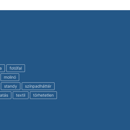
a
fotófal
molinó
standy
színpadháttér
atás
textil
törhetetlen