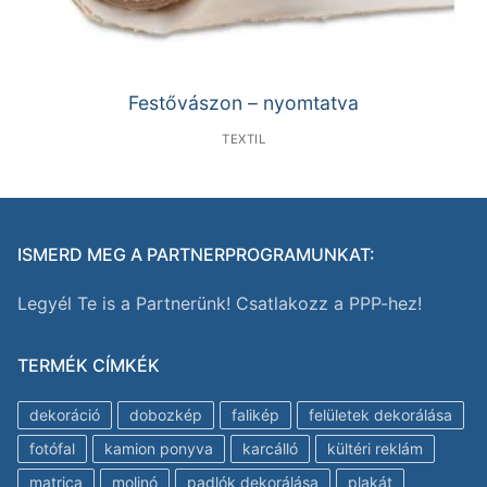
Festővászon – nyomtatva
TEXTIL
ISMERD MEG A PARTNERPROGRAMUNKAT:
Legyél Te is a Partnerünk! Csatlakozz a PPP-hez!
TERMÉK CÍMKÉK
dekoráció
dobozkép
falikép
felületek dekorálása
fotófal
kamion ponyva
karcálló
kültéri reklám
matrica
molinó
padlók dekorálása
plakát