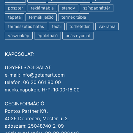
poszter
reklámtábla
standy
színpadháttér
tapéta
termék jelölő
termék tábla
természetes hatás
textil
törhetetlen
vakráma
vászonkép
épületháló
óriás nyomat
KAPCSOLAT:
ÜGYFÉLSZOLGÁLAT
e-mail: info@getanart.com
telefon: 06 20 661 80 00
munkanapokon, H-P: 10:00-16:00
CÉGINFORMÁCIÓ
Pontos Partner Kft.
4026 Debrecen, Mester u. 2.
adószám: 25048740-2-09