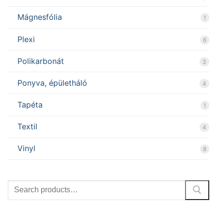
Mágnesfólia
1
Plexi
6
Polikarbonát
3
Ponyva, épületháló
4
Tapéta
1
Textil
4
Vinyl
8
Search
for: