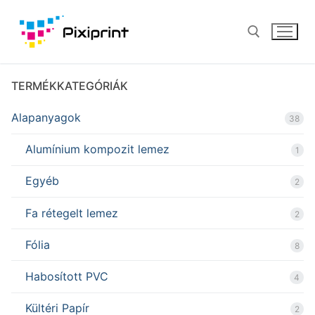
Ugrás
a
tartalomra
TERMÉKKATEGÓRIÁK
Keresése:
Alapanyagok
38
Alumínium kompozit lemez
1
Egyéb
2
Fa rétegelt lemez
2
Fólia
8
Habosított PVC
4
Kültéri Papír
2