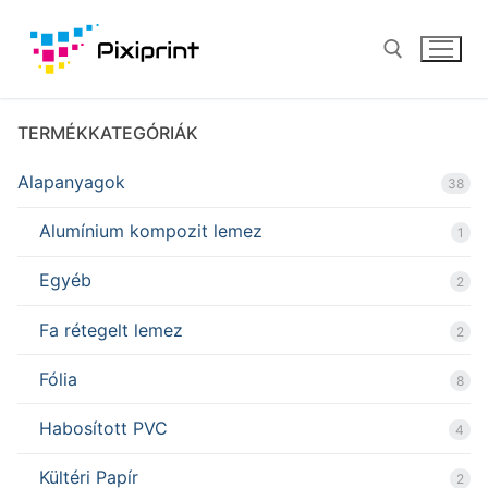
Ugrás
a
tartalomra
TERMÉKKATEGÓRIÁK
Keresése:
Alapanyagok
38
Alumínium kompozit lemez
1
Egyéb
2
Fa rétegelt lemez
2
Fólia
8
Habosított PVC
4
Kültéri Papír
2