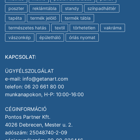
poszter
reklámtábla
standy
színpadháttér
tapéta
termék jelölő
termék tábla
természetes hatás
textil
törhetetlen
vakráma
vászonkép
épületháló
óriás nyomat
KAPCSOLAT:
ÜGYFÉLSZOLGÁLAT
e-mail: info@getanart.com
telefon: 06 20 661 80 00
munkanapokon, H-P: 10:00-16:00
CÉGINFORMÁCIÓ
Pontos Partner Kft.
4026 Debrecen, Mester u. 2.
adószám: 25048740-2-09