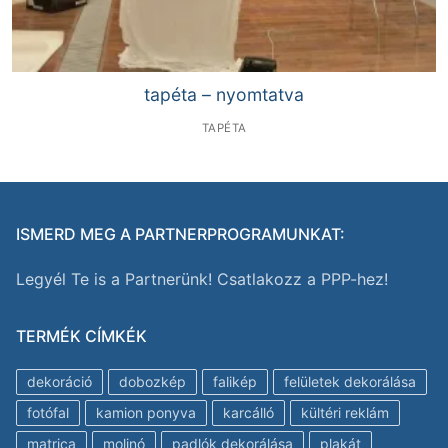
tapéta – nyomtatva
TAPÉTA
ISMERD MEG A PARTNERPROGRAMUNKAT:
Legyél Te is a Partnerünk! Csatlakozz a PPP-hez!
TERMÉK CÍMKÉK
dekoráció
dobozkép
falikép
felületek dekorálása
fotófal
kamion ponyva
karcálló
kültéri reklám
matrica
molinó
padlók dekorálása
plakát