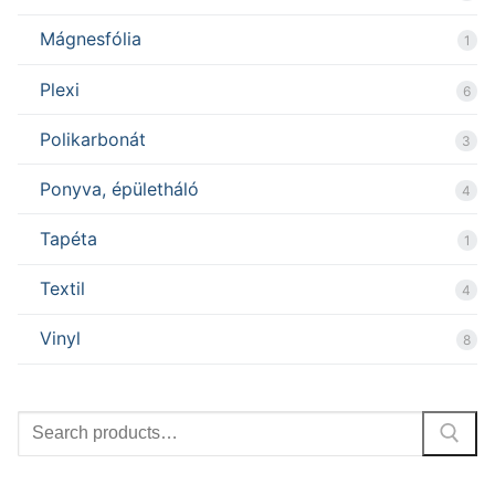
Mágnesfólia
1
Plexi
6
Polikarbonát
3
Ponyva, épületháló
4
Tapéta
1
Textil
4
Vinyl
8
Search
for: