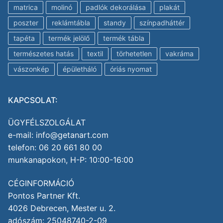
matrica
molinó
padlók dekorálása
plakát
poszter
reklámtábla
standy
színpadháttér
tapéta
termék jelölő
termék tábla
természetes hatás
textil
törhetetlen
vakráma
vászonkép
épületháló
óriás nyomat
KAPCSOLAT:
ÜGYFÉLSZOLGÁLAT
e-mail: info@getanart.com
telefon: 06 20 661 80 00
munkanapokon, H-P: 10:00-16:00
CÉGINFORMÁCIÓ
Pontos Partner Kft.
4026 Debrecen, Mester u. 2.
adószám: 25048740-2-09