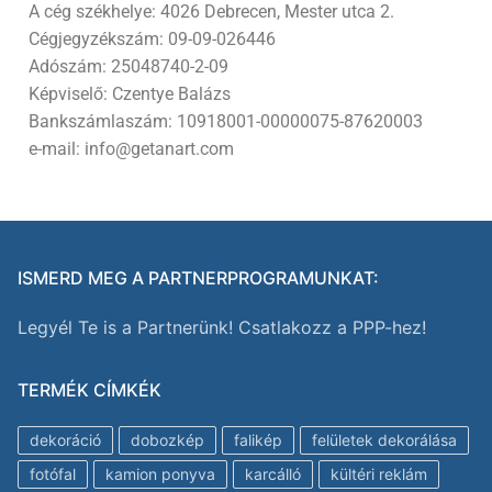
A cég székhelye: 4026 Debrecen, Mester utca 2.
Cégjegyzékszám: 09-09-026446
Adószám: 25048740-2-09
Képviselő: Czentye Balázs
Bankszámlaszám: 10918001-00000075-87620003
e-mail: info@getanart.com
ISMERD MEG A PARTNERPROGRAMUNKAT:
Legyél Te is a Partnerünk! Csatlakozz a PPP-hez!
TERMÉK CÍMKÉK
dekoráció
dobozkép
falikép
felületek dekorálása
fotófal
kamion ponyva
karcálló
kültéri reklám