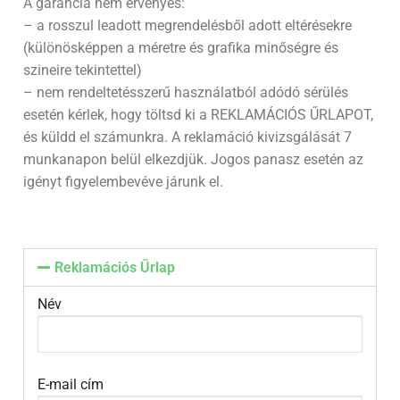
A garancia nem érvényes:
– a rosszul leadott megrendelésből adott eltérésekre
(különösképpen a méretre és grafika minőségre és
szineire tekintettel)
– nem rendeltetésszerű használatból adódó sérülés
esetén kérlek, hogy töltsd ki a REKLAMÁCIÓS ŰRLAPOT,
és küldd el számunkra. A reklamáció kivizsgálását 7
munkanapon belül elkezdjük. Jogos panasz esetén az
igényt figyelembevéve járunk el.
Reklamációs Űrlap
Név
E-mail cím