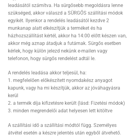
leadásától számítva. Ha sürgősebb megoldásra lenne
szükséged, akkor válaszd a SÜRGŐS szállítási módok
egyikét. Ilyenkor a rendelés leadásától kezdve 2
munkanap alatt elkészítjük a terméket és ha
házhozszállítást kértél, akkor ha 14:00 előtt készen van,
akkor még aznap átadjuk a futárnak. Sürgős esetben
kérlek, hogy külön jelezd nekünk e-mailen vagy
telefonon, hogy sürgős rendelést adtál le.
A rendelés leadása akkor teljesül, ha:
1. megfelelően előkészített nyomdakész anyagot
kapunk, vagy ha mi készítjük, akkor az jóváhagyásra
kerül
2. a termék díja kifizetésre került (lásd: Fizetési módok)
3. minden megrendelői adat helyesen lett kitöltve
A szállítási idő a szállítási módtól függ. Személyes
átvétel esetén a készre jelentés után egyből átvehető.