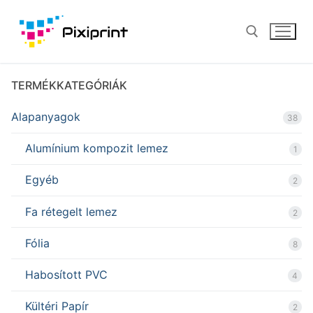
Ugrás
a
tartalomra
TERMÉKKATEGÓRIÁK
Keresése:
Alapanyagok
38
Alumínium kompozit lemez
1
Egyéb
2
Fa rétegelt lemez
2
Fólia
8
Habosított PVC
4
Kültéri Papír
2