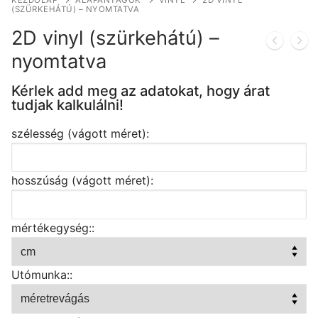
KEZDŐLAP
ALAPANYAGOK
VINYL
2D VINYL
(SZÜRKEHÁTÚ) – NYOMTATVA
2D vinyl (szürkehátú) –
nyomtatva
Kérlek add meg az adatokat, hogy árat
tudjak kalkulálni!
szélesség (vágott méret):
hosszúság (vágott méret):
mértékegység::
Utómunka::