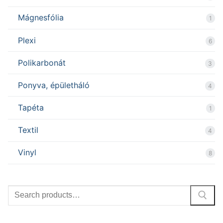
Mágnesfólia
1
Plexi
6
Polikarbonát
3
Ponyva, épületháló
4
Tapéta
1
Textil
4
Vinyl
8
Search
for: