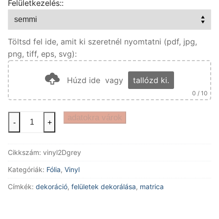
Felületkezelés::
Töltsd fel ide, amit ki szeretnél nyomtatni (pdf, jpg,
png, tiff, eps, svg):
Húzd ide
vagy
tallózd ki.
0
/ 10
2D
adatokra várok
-
+
vinyl
(szürkehátú)
Cikkszám:
vinyl2Dgrey
-
nyomtatva
Kategóriák:
Fólia
,
Vinyl
mennyiség
Címkék:
dekoráció
,
felületek dekorálása
,
matrica