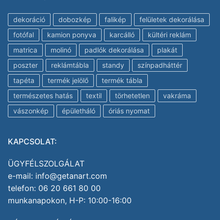
dekoráció
dobozkép
falikép
felületek dekorálása
fotófal
kamion ponyva
karcálló
kültéri reklám
matrica
molinó
padlók dekorálása
plakát
poszter
reklámtábla
standy
színpadháttér
tapéta
termék jelölő
termék tábla
természetes hatás
textil
törhetetlen
vakráma
vászonkép
épületháló
óriás nyomat
KAPCSOLAT:
ÜGYFÉLSZOLGÁLAT
e-mail: info@getanart.com
telefon: 06 20 661 80 00
munkanapokon, H-P: 10:00-16:00