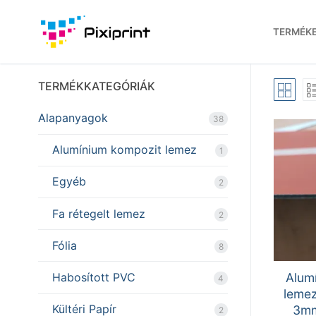
Ugrás
a
TERMÉK
tartalomra
TERMÉKKATEGÓRIÁK
Alapanyagok
38
Alumínium kompozit lemez
1
Egyéb
2
Fa rétegelt lemez
2
Fólia
8
Alum
Habosított PVC
4
lemez
Kültéri Papír
3mm
2