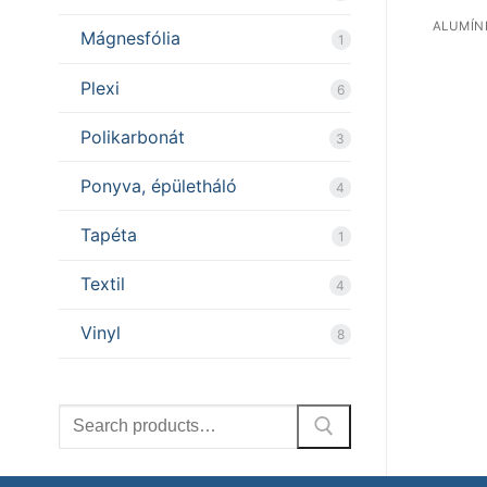
ALUMÍN
Mágnesfólia
1
Plexi
6
Polikarbonát
3
Ponyva, épületháló
4
Tapéta
1
Textil
4
Vinyl
8
Search
for: