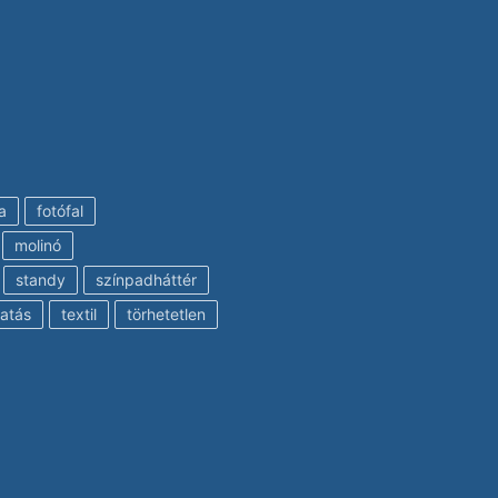
a
fotófal
molinó
standy
színpadháttér
atás
textil
törhetetlen