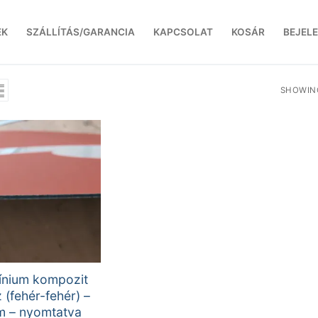
EK
SZÁLLÍTÁS/GARANCIA
KAPCSOLAT
KOSÁR
BEJEL
SHOWING
ínium kompozit
 (fehér-fehér) –
 – nyomtatva