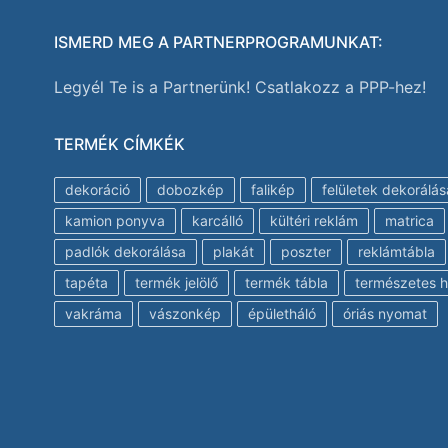
ISMERD MEG A PARTNERPROGRAMUNKAT:
Legyél Te is a Partnerünk! Csatlakozz a PPP-hez!
TERMÉK CÍMKÉK
dekoráció
dobozkép
falikép
felületek dekorálás
kamion ponyva
karcálló
kültéri reklám
matrica
padlók dekorálása
plakát
poszter
reklámtábla
tapéta
termék jelölő
termék tábla
természetes h
vakráma
vászonkép
épületháló
óriás nyomat