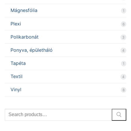
Mágnesfólia
1
Plexi
6
Polikarbonát
3
Ponyva, épületháló
4
Tapéta
1
Textil
4
Vinyl
8
Search
for: