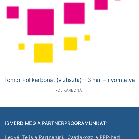
Tömör Polikarbonát (víztiszta) – 3 mm – nyomtatva
POLIKARBONÁT
ISMERD MEG A PARTNERPROGRAMUNKAT:
Legyél Te is a Partnerünk! Csatlakozz a PPP-hez!