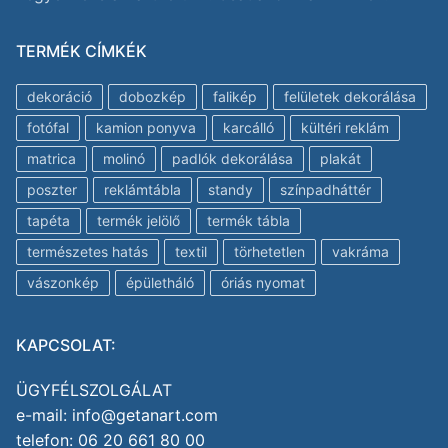
TERMÉK CÍMKÉK
dekoráció
dobozkép
falikép
felületek dekorálása
fotófal
kamion ponyva
karcálló
kültéri reklám
matrica
molinó
padlók dekorálása
plakát
poszter
reklámtábla
standy
színpadháttér
tapéta
termék jelölő
termék tábla
természetes hatás
textil
törhetetlen
vakráma
vászonkép
épületháló
óriás nyomat
KAPCSOLAT:
ÜGYFÉLSZOLGÁLAT
e-mail: info@getanart.com
telefon: 06 20 661 80 00