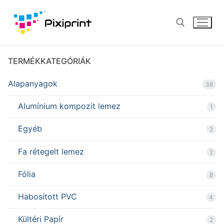
Ugrás
a
tartalomra
TERMÉKKATEGÓRIÁK
Keresése:
Alapanyagok
38
Alumínium kompozit lemez
1
Egyéb
2
Fa rétegelt lemez
2
Fólia
8
Habosított PVC
4
Kültéri Papír
2