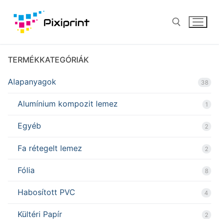
Ugrás
a
tartalomra
TERMÉKKATEGÓRIÁK
Keresése:
Alapanyagok
38
Alumínium kompozit lemez
1
Egyéb
2
Fa rétegelt lemez
2
Fólia
8
Habosított PVC
4
Kültéri Papír
2