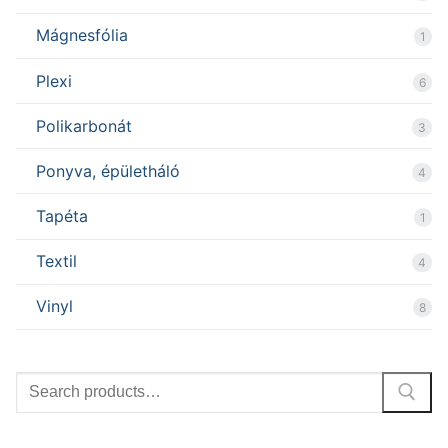
Mágnesfólia
1
Plexi
6
Polikarbonát
3
Ponyva, épületháló
4
Tapéta
1
Textil
4
Vinyl
8
Search
for: