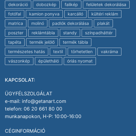
dekoráció
dobozkép
falikép
felületek dekorálása
fotófal
kamion ponyva
karcálló
kültéri reklám
matrica
molinó
padlók dekorálása
plakát
poszter
reklámtábla
standy
színpadháttér
tapéta
termék jelölő
termék tábla
természetes hatás
textil
törhetetlen
vakráma
vászonkép
épületháló
óriás nyomat
KAPCSOLAT:
ÜGYFÉLSZOLGÁLAT
e-mail: info@getanart.com
telefon: 06 20 661 80 00
munkanapokon, H-P: 10:00-16:00
CÉGINFORMÁCIÓ