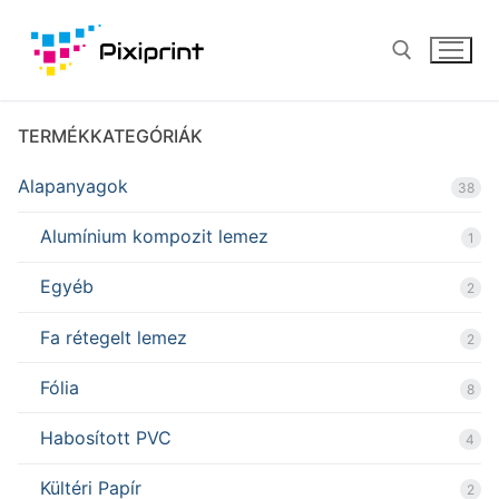
Ugrás
a
tartalomra
TERMÉKKATEGÓRIÁK
Keresése:
Alapanyagok
38
Alumínium kompozit lemez
1
Egyéb
2
Fa rétegelt lemez
2
Fólia
8
Habosított PVC
4
Kültéri Papír
2