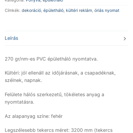
nyomtatva
Címkék:
dekoráció
,
épületháló
,
kültéri reklám
,
óriás nyomat
mennyiség
Leírás
270 gr/nm-es PVC épületháló nyomtatva.
Kültéri: jól ellenáll az időjárásnak, a csapadéknak,
szélnek, napnak.
Felülete hálós szerkezetű, tökéletes anyag a
nyomtatásra.
Az alapanyag színe: fehér
Legszélesebb tekercs méret: 3200 mm (tekercs