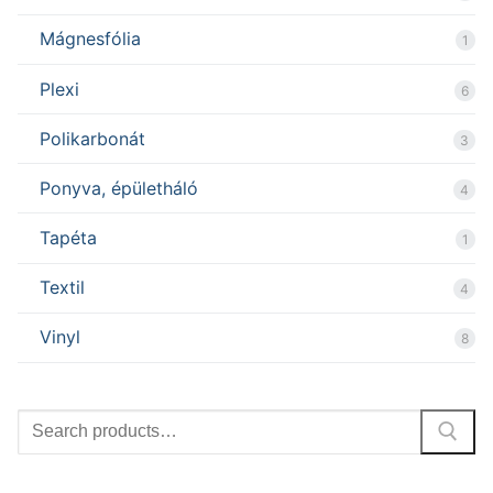
Mágnesfólia
1
Plexi
6
Polikarbonát
3
Ponyva, épületháló
4
Tapéta
1
Textil
4
Vinyl
8
Search
for: