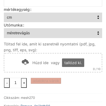
mértékegység::
Utómunka::
Töltsd fel ide, amit ki szeretnél nyomtatni (pdf, jpg,
png, tiff, eps, svg):
Húzd ide
vagy
tallózd ki.
0
/ 10
270
adatokra várok
-
+
gr-
os
Cikkszám:
mesh270
épületháló
-
Kategória:
Ponyva, épületháló