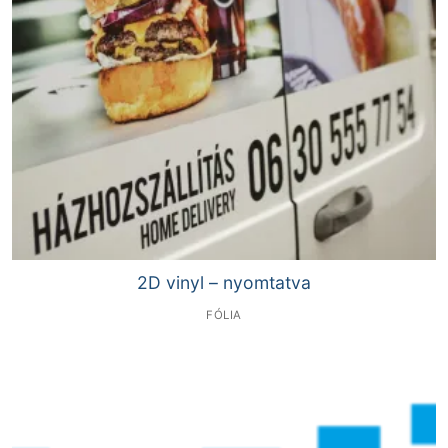
2D vinyl – nyomtatva
FÓLIA