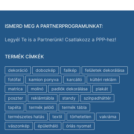
ISMERD MEG A PARTNERPROGRAMUNKAT:
Legyél Te is a Partnerünk! Csatlakozz a PPP-hez!
TERMÉK CÍMKÉK
dekoráció
dobozkép
falikép
felületek dekorálása
fotófal
kamion ponyva
karcálló
kültéri reklám
matrica
molinó
padlók dekorálása
plakát
poszter
reklámtábla
standy
színpadháttér
tapéta
termék jelölő
termék tábla
természetes hatás
textil
törhetetlen
vakráma
vászonkép
épületháló
óriás nyomat