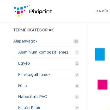
Ugrás
a
TERMÉK
tartalomra
TERMÉKKATEGÓRIÁK
Alapanyagok
38
Alumínium kompozit lemez
1
Egyéb
2
Fa rétegelt lemez
2
Fólia
8
Habosított PVC
4
Kültéri Papír
2