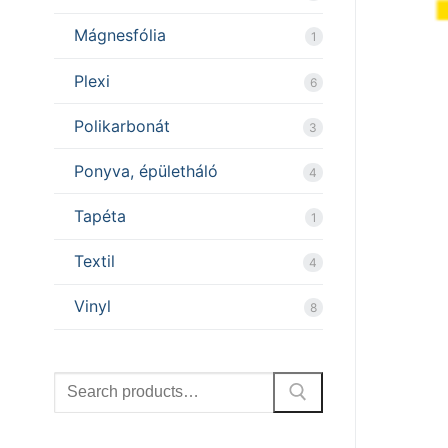
Mágnesfólia
1
Plexi
6
Polikarbonát
3
Ponyva, épületháló
4
Tapéta
1
Textil
4
Vinyl
8
Search
for: