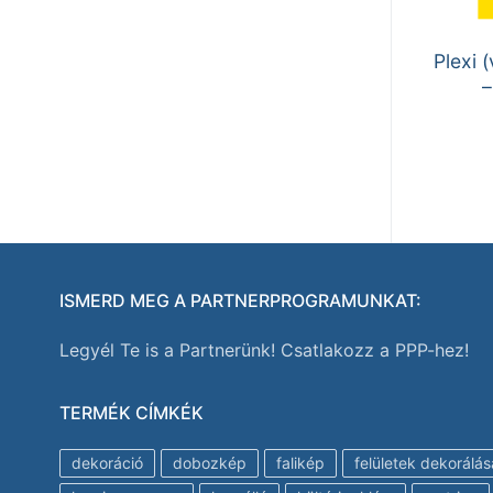
Plexi 
–
ISMERD MEG A PARTNERPROGRAMUNKAT:
Legyél Te is a Partnerünk! Csatlakozz a PPP-hez!
TERMÉK CÍMKÉK
dekoráció
dobozkép
falikép
felületek dekorálás