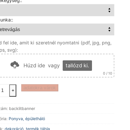
ékegység::
unka::
d fel ide, amit ki szeretnél nyomtatni (pdf, jpg, png,
eps, svg):
Húzd ide
vagy
tallózd ki.
0
/ 10
ágítható
adatokra várok
+
va
zám:
backlitbanner
tatva
yiség
ória:
Ponyva, épületháló
k:
dekoráció
,
termék tábla