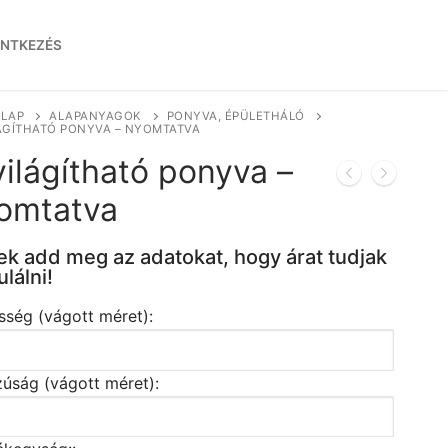
ENTKEZÉS
LAP
ALAPANYAGOK
PONYVA, ÉPÜLETHÁLÓ
ÁGÍTHATÓ PONYVA – NYOMTATVA
világítható ponyva –
omtatva
ek add meg az adatokat, hogy árat tudjak
ulálni!
sség (vágott méret):
úság (vágott méret):