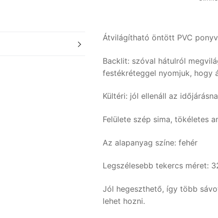
Átvilágítható öntött PVC pony
Backlit: szóval hátulról megvil
festékréteggel nyomjuk, hogy át
Kültéri: jól ellenáll az időjárá
Felülete szép sima, tökéletes 
Az alapanyag színe: fehér
Legszélesebb tekercs méret: 
Jól hegeszthető, így több sávo
lehet hozni.