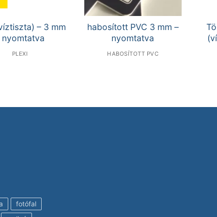
(víztiszta) – 3 mm
habosított PVC 3 mm –
Tö
 nyomtatva
nyomtatva
(v
PLEXI
HABOSÍTOTT PVC
a
fotófal