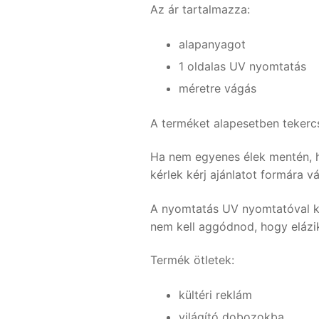
Az ár tartalmazza:
alapanyagot
1 oldalas UV nyomtatás
méretre vágás
A terméket alapesetben tekercs
Ha nem egyenes élek mentén, h
kérlek kérj ajánlatot formára v
A nyomtatás UV nyomtatóval ké
nem kell aggódnod, hogy elázi
Termék ötletek:
kültéri reklám
világító dobozokba