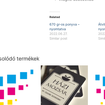
Related
670 gr-os ponyva –
Átvi
nyomtatva
nyo
2022.06.27.
202
Similar post
Simi
olódó termékek