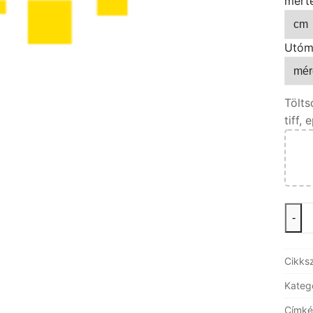
mért
Utóm
Tölts
tiff, 
átvil
-
pony
-
Cikks
nyom
menn
Kateg
Címké