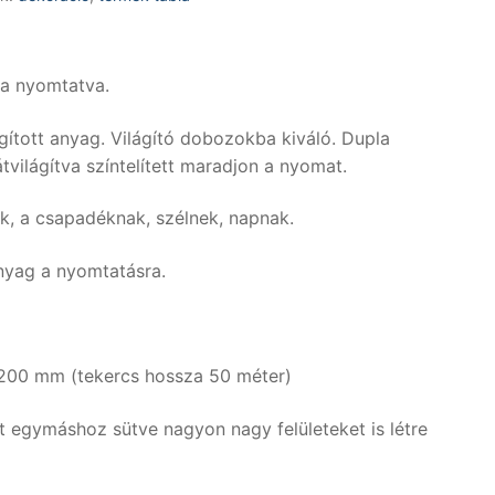
va nyomtatva.
ágított anyag. Világító dobozokba kiváló. Dupla
világítva színtelített maradjon a nyomat.
snak, a csapadéknak, szélnek, napnak.
anyag a nyomtatásra.
3200 mm (tekercs hossza 50 méter)
t egymáshoz sütve nagyon nagy felületeket is létre