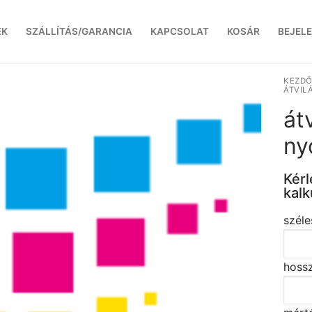
EK
SZÁLLÍTÁS/GARANCIA
KAPCSOLAT
KOSÁR
BEJEL
KEZDŐ
ÁTVIL
át
ny
Kérl
kalk
széle
hossz