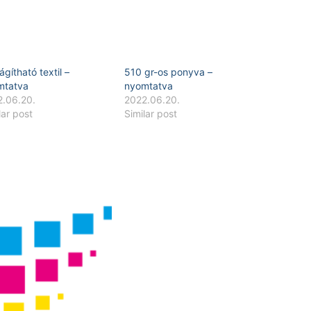
lágítható textil –
510 gr-os ponyva –
mtatva
nyomtatva
2.06.20.
2022.06.20.
lar post
Similar post