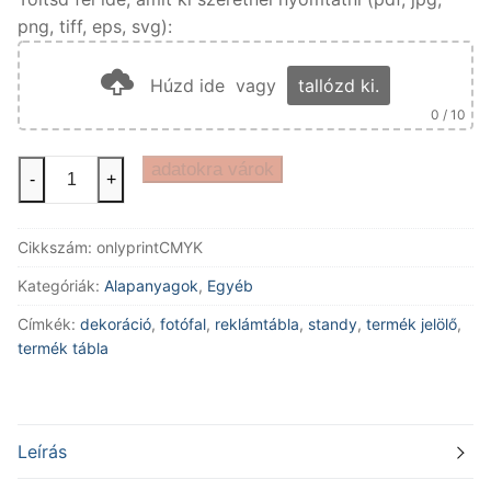
png, tiff, eps, svg):
Húzd ide
vagy
tallózd ki.
0
/ 10
hozott
adatokra várok
-
+
táblás
alapanyag
Cikkszám:
onlyprintCMYK
-
nyomtatva
Kategóriák:
Alapanyagok
,
Egyéb
(CMYK)
Címkék:
dekoráció
,
fotófal
,
reklámtábla
,
standy
,
termék jelölő
,
mennyiség
termék tábla
Leírás