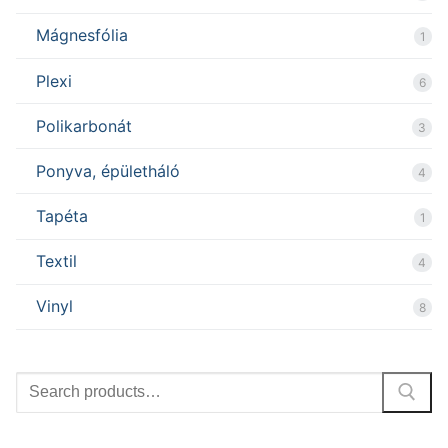
Mágnesfólia
1
Plexi
6
Polikarbonát
3
Ponyva, épületháló
4
Tapéta
1
Textil
4
Vinyl
8
Search
for: