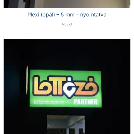
Plexi (opál) – 5 mm – nyomtatva
PLEXI