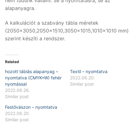
nem tudunk vállalni. Se a nyomtatásra, se az
alapanyagra.
A kalkulációt a szabvány tábla méretek
(2050×3050,2050×1510,3050×1015,1010×1010 mm)
szerint készíti a rendszer.
Related
hozott táblás alapanyag –
Textil – nyomtatva
nyomtatva (CMYK+W) fehér
2022.06.20.
nyomással
Similar post
2022.06.26.
Similar post
Festővászon – nyomtatva
2022.06.20.
Similar post