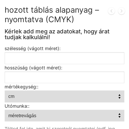
hozott táblás alapanyag –
nyomtatva (CMYK)
Kérlek add meg az adatokat, hogy árat
tudjak kalkulálni!
szélesség (vágott méret):
hosszúság (vágott méret):
mértékegység::
Utómunka::
Töltsd fel ide, amit ki szeretnél nyomtatni (pdf, jpg,