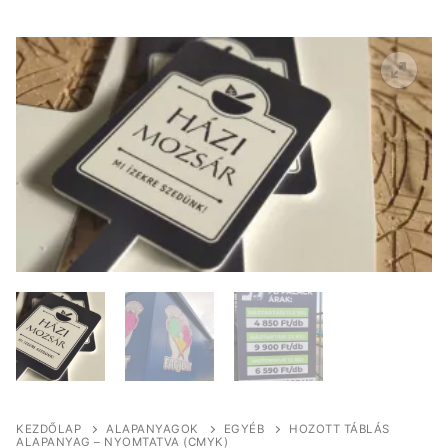
KEZDŐLAP
ALAPANYAGOK
EGYÉB
HOZOTT TÁBLÁS
ALAPANYAG – NYOMTATVA (CMYK)