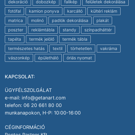
dekoráció
dobozkép
falikép
felületek dekorálása
fotófal
kamion ponyva
karcálló
kültéri reklám
matrica
molinó
padlók dekorálása
plakát
poszter
reklámtábla
standy
színpadháttér
tapéta
termék jelölő
termék tábla
természetes hatás
textil
törhetetlen
vakráma
vászonkép
épületháló
óriás nyomat
KAPCSOLAT:
ÜGYFÉLSZOLGÁLAT
e-mail: info@getanart.com
telefon: 06 20 661 80 00
munkanapokon, H-P: 10:00-16:00
CÉGINFORMÁCIÓ
Pontos Partner Kft.