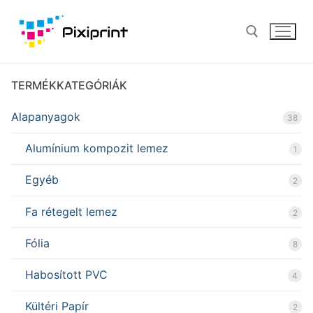
Ugrás
a
tartalomra
TERMÉKKATEGÓRIÁK
Keresése:
Alapanyagok
38
Alumínium kompozit lemez
1
Egyéb
2
Fa rétegelt lemez
2
Fólia
8
Habosított PVC
4
Kültéri Papír
2