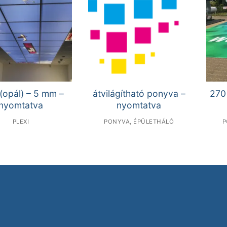
 (opál) – 5 mm –
átvilágítható ponyva –
270
nyomtatva
nyomtatva
PLEXI
PONYVA, ÉPÜLETHÁLÓ
P