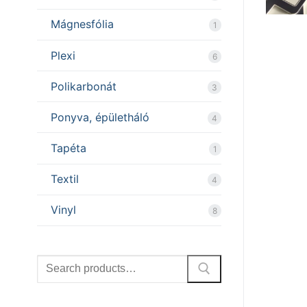
Mágnesfólia
1
Plexi
6
Polikarbonát
3
Ponyva, épületháló
4
Tapéta
1
Textil
4
Vinyl
8
Search
for: