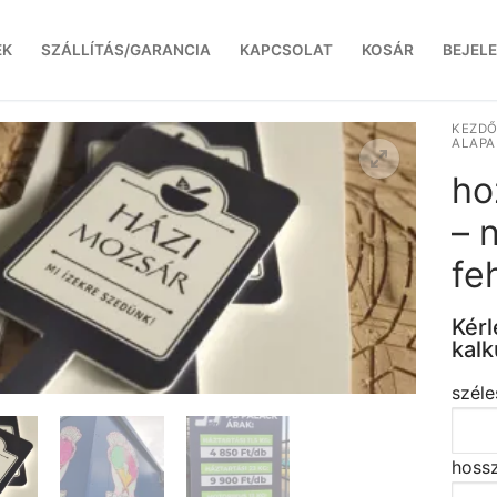
EK
SZÁLLÍTÁS/GARANCIA
KAPCSOLAT
KOSÁR
BEJEL
KEZDŐ
ALAPA
ho
– 
fe
Kérl
kalk
széle
hossz