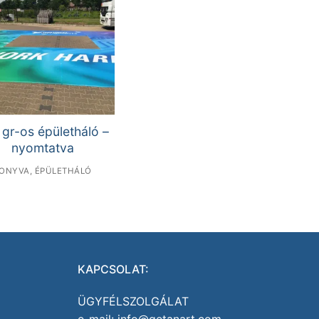
 gr-os épületháló –
nyomtatva
ONYVA, ÉPÜLETHÁLÓ
KAPCSOLAT:
ÜGYFÉLSZOLGÁLAT
e-mail: info@getanart.com