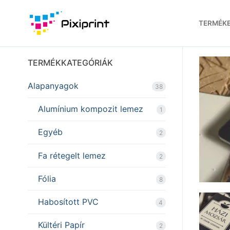
Ugrás
a
TERMÉK
tartalomra
TERMÉKKATEGÓRIÁK
Alapanyagok
38
Alumínium kompozit lemez
1
Egyéb
2
Fa rétegelt lemez
2
Fólia
8
Habosított PVC
4
Kültéri Papír
2