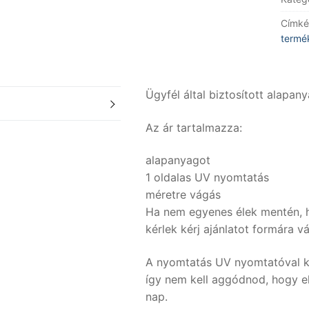
(CMY
Címké
fehér
termé
nyom
menn
Ügyfél által biztosított alapany
Az ár tartalmazza:
alapanyagot
1 oldalas UV nyomtatás
méretre vágás
Ha nem egyenes élek mentén, h
kérlek kérj ajánlatot formára v
A nyomtatás UV nyomtatóval k
így nem kell aggódnod, hogy e
nap.