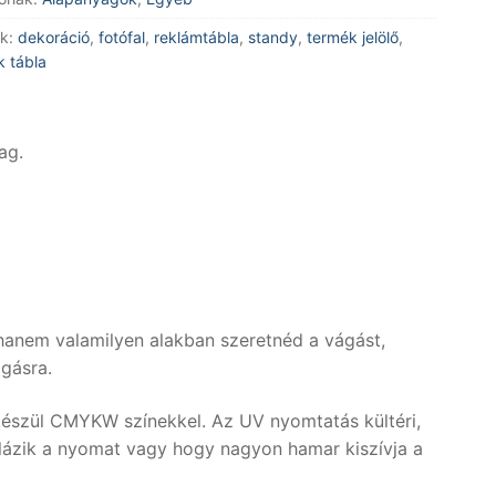
K+W)
k:
dekoráció
,
fotófal
,
reklámtábla
,
standy
,
termék jelölő
,
k tábla
ással
yiség
ag.
anem valamilyen alakban szeretnéd a vágást,
ágásra.
észül CMYKW színekkel. Az UV nyomtatás kültéri,
lázik a nyomat vagy hogy nagyon hamar kiszívja a