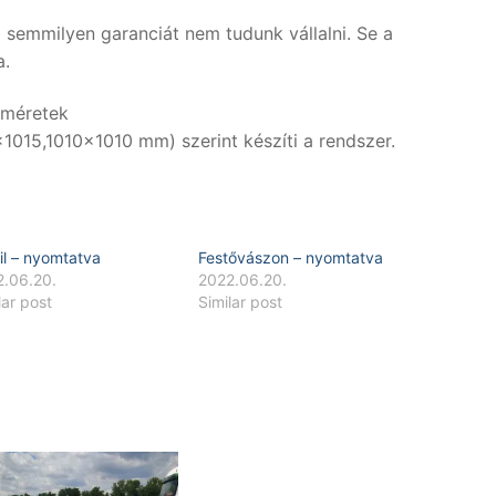
semmilyen garanciát nem tudunk vállalni. Se a
a.
 méretek
15,1010×1010 mm) szerint készíti a rendszer.
il – nyomtatva
Festővászon – nyomtatva
2.06.20.
2022.06.20.
lar post
Similar post