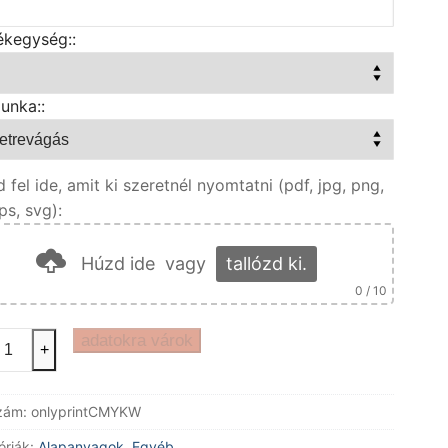
ékegység::
unka::
d fel ide, amit ki szeretnél nyomtatni (pdf, jpg, png,
eps, svg):
Húzd ide
vagy
tallózd ki.
0
/ 10
t
adatokra várok
+
s
anyag
zám:
onlyprintCMYKW
tatva
óriák:
Alapanyagok
,
Egyéb