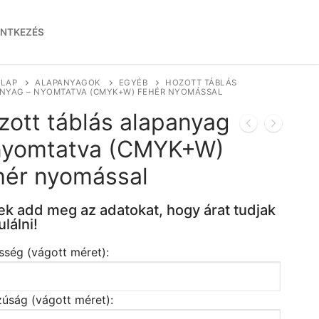
ENTKEZÉS
LAP
ALAPANYAGOK
EGYÉB
HOZOTT TÁBLÁS
NYAG – NYOMTATVA (CMYK+W) FEHÉR NYOMÁSSAL
zott táblás alapanyag
nyomtatva (CMYK+W)
hér nyomással
ek add meg az adatokat, hogy árat tudjak
ulálni!
sség (vágott méret):
úság (vágott méret):