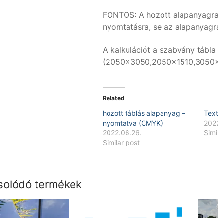
FONTOS: A hozott alapanyagra 
nyomtatásra, se az alapanyagr
A kalkulációt a szabvány tábla
(2050×3050,2050×1510,3050×10
Related
hozott táblás alapanyag –
Text
nyomtatva (CMYK)
202
2022.06.26.
Simi
Similar post
olódó termékek